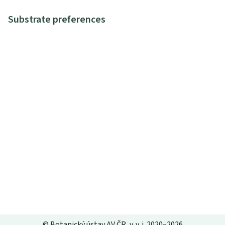
Substrate preferences
© Botanický ústav AV ČR, v. v. i. 2020–2026