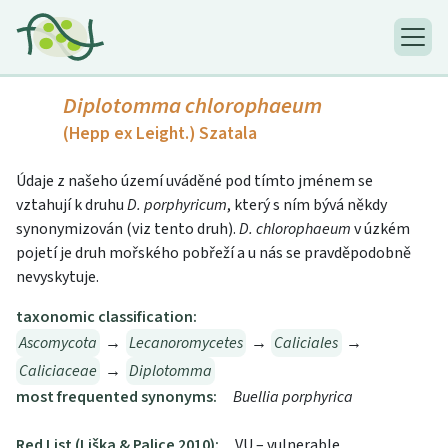
Diplotomma chlorophaeum
(Hepp ex Leight.) Szatala
Údaje z našeho území uváděné pod tímto jménem se
vztahují k druhu
D. porphyricum
, který s ním bývá někdy
synonymizován (viz tento druh).
D. chlorophaeum
v úzkém
pojetí je druh mořského pobřeží a u nás se pravděpodobně
nevyskytuje.
taxonomic classification:
Ascomycota
→
Lecanoromycetes
→
Caliciales
→
Caliciaceae
→
Diplotomma
most frequented synonyms:
Buellia porphyrica
Red List (Liška & Palice 2010):
VU – vulnerable