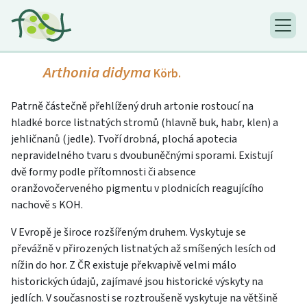
Arthonia didyma
Körb.
Patrně částečně přehlížený druh artonie rostoucí na
hladké borce listnatých stromů (hlavně buk, habr, klen) a
jehličnanů (jedle). Tvoří drobná, plochá apotecia
nepravidelného tvaru s dvoubuněčnými sporami. Existují
dvě formy podle přítomnosti či absence
oranžovočerveného pigmentu v plodnicích reagujícího
nachově s KOH.
V Evropě je široce rozšířeným druhem. Vyskytuje se
převážně v přirozených listnatých až smíšených lesích od
nížin do hor. Z ČR existuje překvapivě velmi málo
historických údajů, zajímavé jsou historické výskyty na
jedlích. V současnosti se roztroušeně vyskytuje na většině