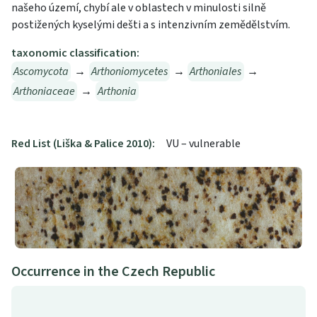
našeho území, chybí ale v oblastech v minulosti silně
postižených kyselými dešti a s intenzivním zemědělstvím.
taxonomic classification:
Ascomycota
→
Arthoniomycetes
→
Arthoniales
→
Arthoniaceae
→
Arthonia
Red List (Liška & Palice 2010):
VU – vulnerable
Occurrence in the Czech Republic