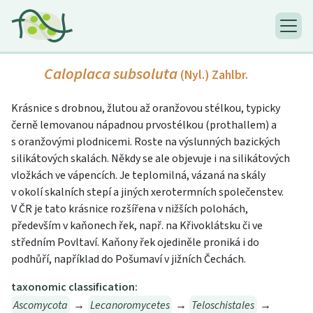
Caloplaca subsoluta
(Nyl.) Zahlbr.
Krásnice s drobnou, žlutou až oranžovou stélkou, typicky
černě lemovanou nápadnou prvostélkou (prothallem) a
s oranžovými plodnicemi. Roste na výslunných bazických
silikátových skalách. Někdy se ale objevuje i na silikátových
vložkách ve vápencích. Je teplomilná, vázaná na skály
v okolí skalních stepí a jiných xerotermních společenstev.
V ČR je tato krásnice rozšířena v nižších polohách,
především v kaňonech řek, např. na Křivoklátsku či ve
středním Povltaví. Kaňony řek ojediněle proniká i do
podhůří, například do Pošumaví v jižních Čechách.
taxonomic classification:
Ascomycota
→
Lecanoromycetes
→
Teloschistales
→