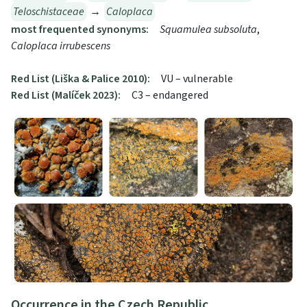
Teloschistaceae
→
Caloplaca
most frequented synonyms:
Squamulea subsoluta
,
Caloplaca irrubescens
Red List (Liška & Palice 2010):
VU – vulnerable
Red List (Malíček 2023):
C3 – endangered
Occurrence in the Czech Republic