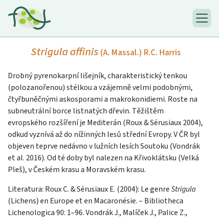
Strigula affinis
(A. Massal.) R.C. Harris
Drobný pyrenokarpní lišejník, charakteristický tenkou
(polozanořenou) stélkou a vzájemně velmi podobnými,
čtyřbuněčnými askosporami a makrokonidiemi. Roste na
subneutrální borce listnatých dřevin. Těžištěm
evropského rozšíření je Mediterán (Roux & Sérusiaux 2004),
odkud vyznívá až do nížinných lesů střední Evropy. V ČR byl
objeven teprve nedávno v lužních lesích Soutoku (Vondrák
et al. 2016). Od té doby byl nalezen na Křivoklátsku (Velká
Pleš), v Českém krasu a Moravském krasu.
Literatura: Roux C. & Sérusiaux E. (2004): Le genre
Strigula
(Lichens) en Europe et en Macaronésie. – Bibliotheca
Lichenologica 90: 1–96. Vondrák J., Malíček J., Palice Z.,