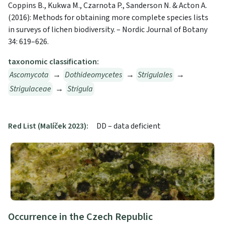
Coppins B., Kukwa M., Czarnota P., Sanderson N. & Acton A.
(2016): Methods for obtaining more complete species lists
in surveys of lichen biodiversity. – Nordic Journal of Botany
34: 619–626.
taxonomic classification:
Ascomycota
→
Dothideomycetes
→
Strigulales
→
Strigulaceae
→
Strigula
Red List (Malíček 2023):
DD – data deficient
Occurrence in the Czech Republic