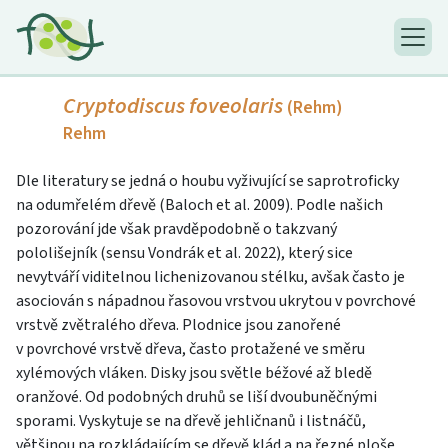
Cryptodiscus foveolaris
(Rehm)
Rehm
Dle literatury se jedná o houbu vyživující se saprotroficky
na odumřelém dřevě (Baloch et al. 2009). Podle našich
pozorování jde však pravděpodobně o takzvaný
pololišejník (sensu Vondrák et al. 2022), který sice
nevytváří viditelnou lichenizovanou stélku, avšak často je
asociován s nápadnou řasovou vrstvou ukrytou v povrchové
vrstvě zvětralého dřeva. Plodnice jsou zanořené
v povrchové vrstvě dřeva, často protažené ve směru
xylémových vláken. Disky jsou světle béžové až bledě
oranžové. Od podobných druhů se liší dvoubuněčnými
sporami. Vyskytuje se na dřevě jehličnanů i listnáčů,
většinou na rozkládajícím se dřevě klád a na řezné ploše