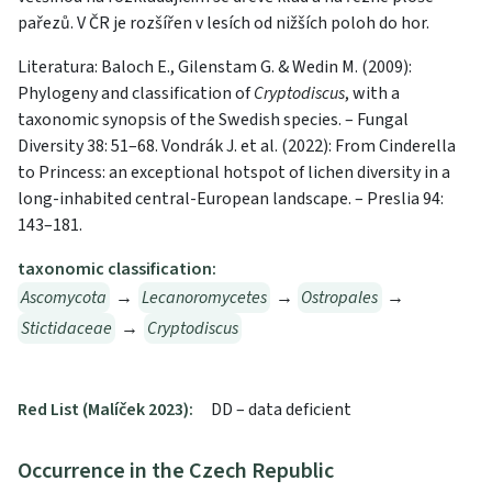
pařezů. V ČR je rozšířen v lesích od nižších poloh do hor.
Literatura: Baloch E., Gilenstam G. & Wedin M. (2009):
Phylogeny and classification of
Cryptodiscus
, with a
taxonomic synopsis of the Swedish species. – Fungal
Diversity 38: 51–68. Vondrák J. et al. (2022): From Cinderella
to Princess: an exceptional hotspot of lichen diversity in a
long-inhabited central-European landscape. – Preslia 94:
143–181.
taxonomic classification:
Ascomycota
→
Lecanoromycetes
→
Ostropales
→
Stictidaceae
→
Cryptodiscus
Red List (Malíček 2023):
DD – data deficient
Occurrence in the Czech Republic