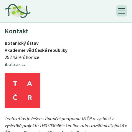
Kontakt
Botanický ústav
Akademie věd České republiky
252 43 Průhonice
ibot.cas.cz
Tento atlas je řešen s finanční podporou TA ČR a vychází z
výsledků projektu TH03030469: On-line atlas rozšíření lišejníků v