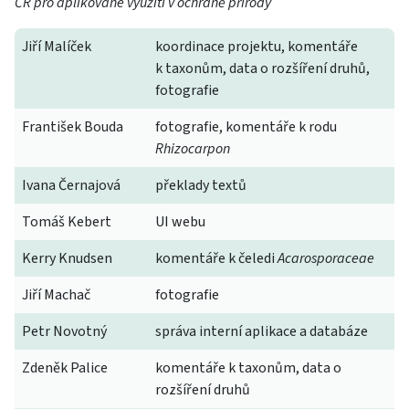
ČR pro aplikované využití v ochraně přírody
Jiří Malíček
koordinace projektu, komentáře
k taxonům, data o rozšíření druhů,
fotografie
František Bouda
fotografie, komentáře k rodu
Rhizocarpon
Ivana Černajová
překlady textů
Tomáš Kebert
UI webu
Kerry Knudsen
komentáře k čeledi
Acarosporaceae
Jiří Machač
fotografie
Petr Novotný
správa interní aplikace a databáze
Zdeněk Palice
komentáře k taxonům, data o
rozšíření druhů