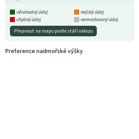
věrohodný údaj
nejistý údaj
chybný údaj
nerevidovaný údaj
Přepnout na mapu podle stáří nálezu
Preference nadmořské výšky