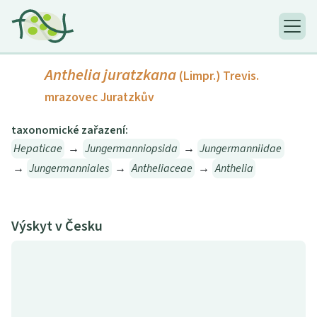
Anthelia juratzkana
(Limpr.) Trevis.
mrazovec Juratzkův
taxonomické zařazení:
Hepaticae
→
Jungermanniopsida
→
Jungermanniidae
→
Jungermanniales
→
Antheliaceae
→
Anthelia
Výskyt v Česku