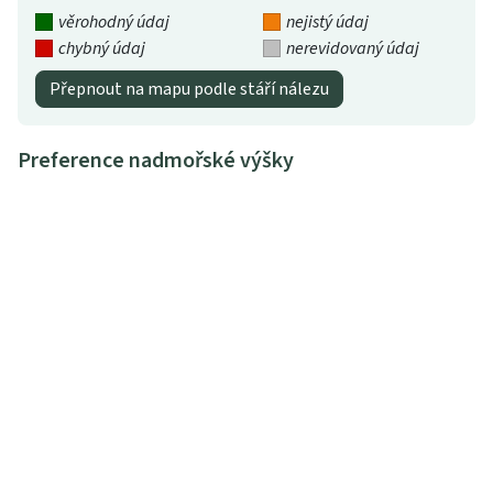
věrohodný údaj
nejistý údaj
chybný údaj
nerevidovaný údaj
Přepnout na mapu podle stáří nálezu
Preference nadmořské výšky