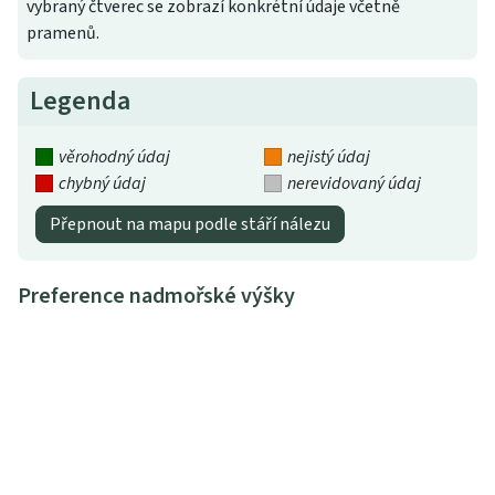
vybraný čtverec se zobrazí konkrétní údaje včetně
pramenů.
Legenda
věrohodný údaj
nejistý údaj
chybný údaj
nerevidovaný údaj
Přepnout na mapu podle stáří nálezu
Preference nadmořské výšky