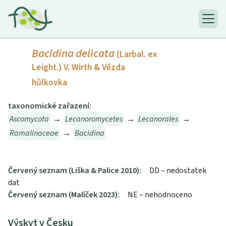
Bacidina delicata
(Larbal. ex
Leight.) V. Wirth & Vězda
hůlkovka
taxonomické zařazení:
Ascomycota
→
Lecanoromycetes
→
Lecanorales
→
Ramalinaceae
→
Bacidina
Červený seznam (Liška & Palice 2010):
DD – nedostatek
dat
Červený seznam (Malíček 2023):
NE – nehodnoceno
Výskyt v Česku