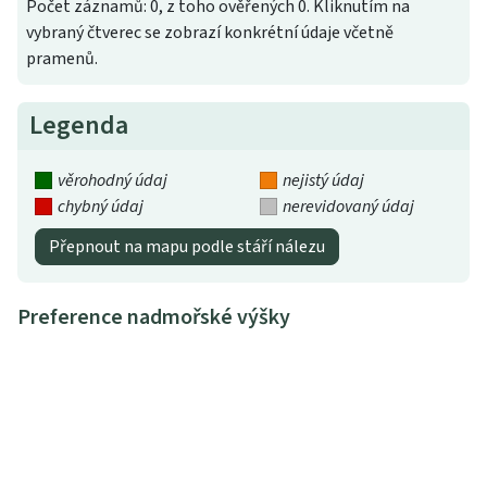
Počet záznamů: 0, z toho ověřených 0. Kliknutím na
vybraný čtverec se zobrazí konkrétní údaje včetně
pramenů.
Legenda
věrohodný údaj
nejistý údaj
chybný údaj
nerevidovaný údaj
Přepnout na mapu podle stáří nálezu
Preference nadmořské výšky