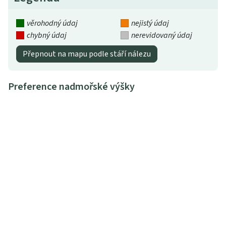
věrohodný údaj
nejistý údaj
chybný údaj
nerevidovaný údaj
Přepnout na mapu podle stáří nálezu
Preference nadmořské výšky