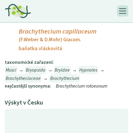
Brachythecium capillaceum
(F.Weber & D.Mohr) Giacom.
baňatka vláskovitá
taxonomické zařazení:
Musci
→
Bryopsida
→
Bryidae
→
Hypnales
→
Brachytheciaceae
→
Brachythecium
nejčastější synonyma:
Brachythecium rotaeanum
Výskyt v Česku