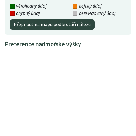
věrohodný údaj
nejistý údaj
chybný údaj
nerevidovaný údaj
Přepnout na mapu podle stáří nálezu
Preference nadmořské výšky