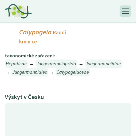
Calypogeia
Raddi
kryjnice
taxonomické zařazení:
Hepaticae
→
Jungermanniopsida
→
Jungermanniidae
→
Jungermanniales
→
Calypogeiaceae
Výskyt v Česku