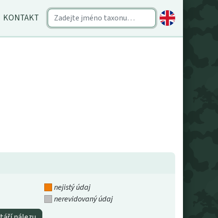
KONTAKT
nejistý údaj
nerevidovaný údaj
táří nálezu