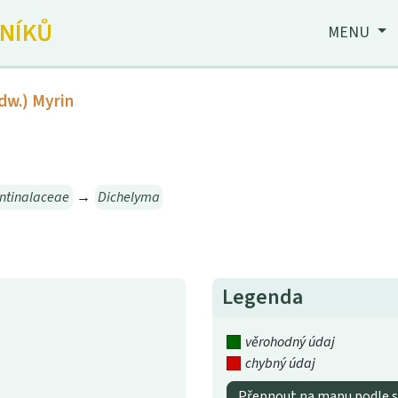
JNÍKŮ
MENU
dw.) Myrin
ntinalaceae
→
Dichelyma
Legenda
věrohodný údaj
chybný údaj
Přepnout na mapu podle s