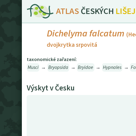
ATLAS
ČESKÝCH
LIŠE
Dichelyma falcatum
(He
dvojkrytka srpovitá
taxonomické zařazení:
Musci
→
Bryopsida
→
Bryidae
→
Hypnales
→
Fo
Výskyt v Česku