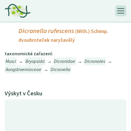
Dicranella rufescens
(With.) Schimp.
dvouhroteček naryšavělý
taxonomické zařazení:
Musci
→
Bryopsida
→
Dicranidae
→
Dicranales
→
Aongstroemiaceae
→
Dicranella
Výskyt v Česku