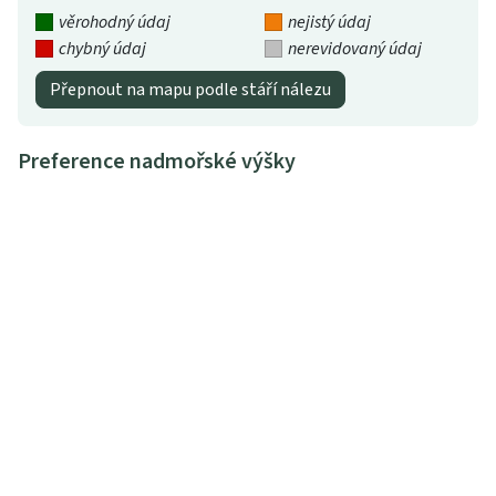
věrohodný údaj
nejistý údaj
chybný údaj
nerevidovaný údaj
Přepnout na mapu podle stáří nálezu
Preference nadmořské výšky