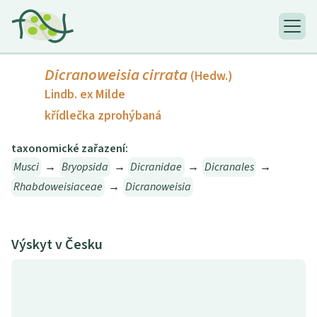
Dicranoweisia cirrata
(Hedw.)
Lindb. ex Milde
křídlečka zprohýbaná
taxonomické zařazení:
Musci
→
Bryopsida
→
Dicranidae
→
Dicranales
→
Rhabdoweisiaceae
→
Dicranoweisia
Výskyt v Česku