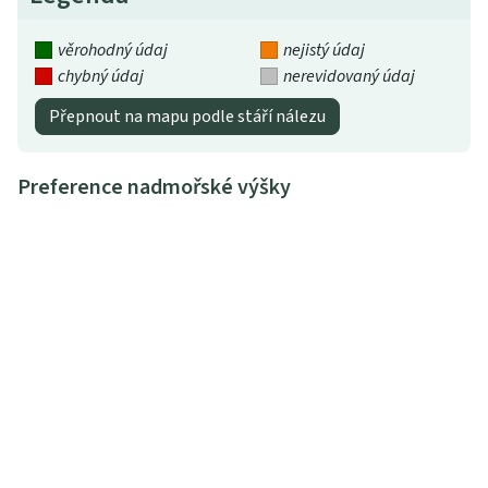
věrohodný údaj
nejistý údaj
chybný údaj
nerevidovaný údaj
Přepnout na mapu podle stáří nálezu
Preference nadmořské výšky