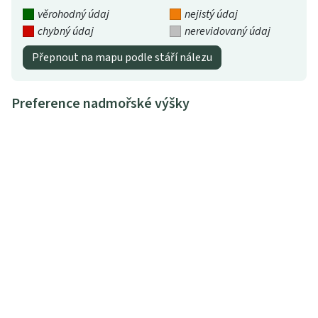
věrohodný údaj
nejistý údaj
chybný údaj
nerevidovaný údaj
Přepnout na mapu podle stáří nálezu
Preference nadmořské výšky