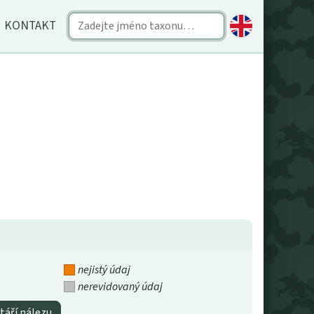
KONTAKT
nejistý údaj
nerevidovaný údaj
táří nálezu