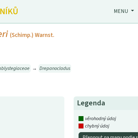
JNÍKŮ
MENU
ri
(Schimp.) Warnst.
blystegiaceae
→
Drepanocladus
Legenda
věrohodný údaj
chybný údaj
Přepnout na mapu podle s