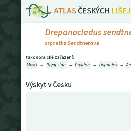
ATLAS
ČESKÝCH
LIŠE
Drepanocladus sendtne
srpnatka Sendtnerova
taxonomické zařazení:
Musci
→
Bryopsida
→
Bryidae
→
Hypnales
→
Am
Výskyt v Česku