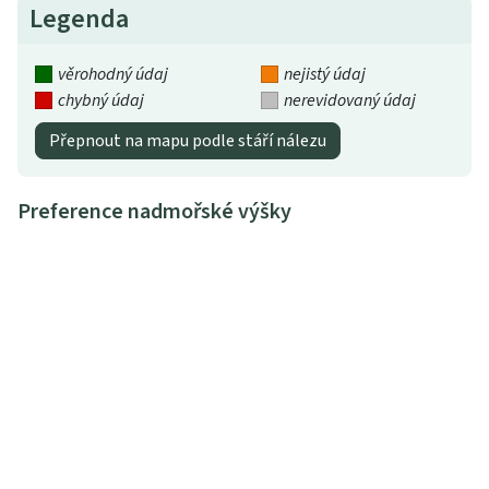
Legenda
věrohodný údaj
nejistý údaj
chybný údaj
nerevidovaný údaj
Přepnout na mapu podle stáří nálezu
Preference nadmořské výšky