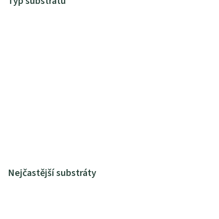
Typ substrátu
Nejčastější substráty