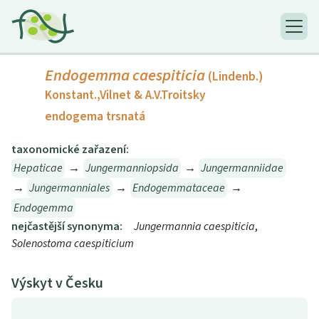
Endogemma caespiticia
(Lindenb.)
Konstant.,Vilnet & A.V.Troitsky
endogema trsnatá
taxonomické zařazení:
Hepaticae
→
Jungermanniopsida
→
Jungermanniidae
→
Jungermanniales
→
Endogemmataceae
→
Endogemma
nejčastější synonyma:
Jungermannia caespiticia
,
Solenostoma caespiticium
Výskyt v Česku