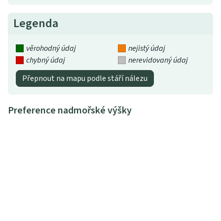
Legenda
věrohodný údaj
nejistý údaj
chybný údaj
nerevidovaný údaj
Přepnout na mapu podle stáří nálezu
Preference nadmořské výšky