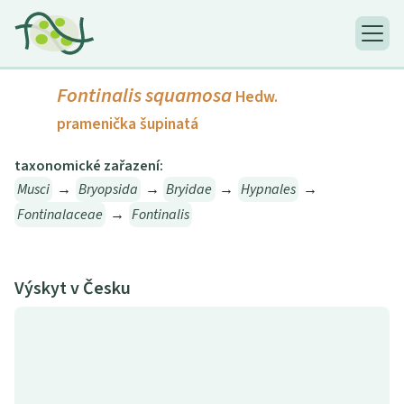
Fontinalis squamosa
Hedw.
pramenička šupinatá
taxonomické zařazení:
Musci
→
Bryopsida
→
Bryidae
→
Hypnales
→
Fontinalaceae
→
Fontinalis
Výskyt v Česku