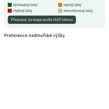
věrohodný údaj
nejistý údaj
chybný údaj
nerevidovaný údaj
Přepnout na mapu podle stáří nálezu
Preference nadmořské výšky