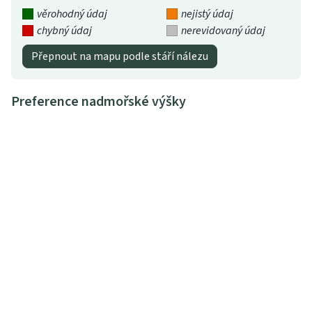
věrohodný údaj
nejistý údaj
chybný údaj
nerevidovaný údaj
Přepnout na mapu podle stáří nálezu
Preference nadmořské výšky