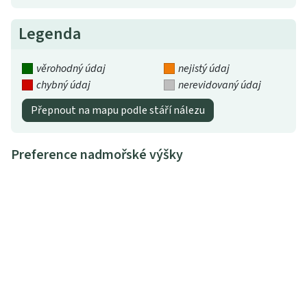
Legenda
věrohodný údaj
nejistý údaj
chybný údaj
nerevidovaný údaj
Přepnout na mapu podle stáří nálezu
Preference nadmořské výšky