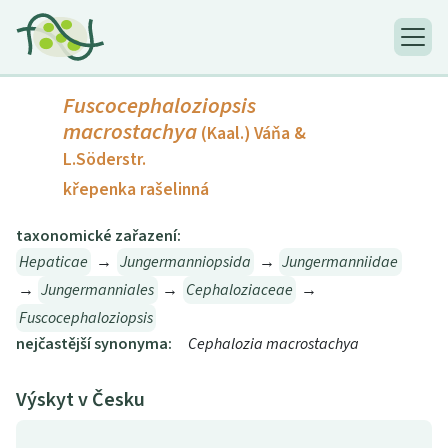
Fuscocephaloziopsis
macrostachya
(Kaal.) Váňa &
L.Söderstr.
křepenka rašelinná
taxonomické zařazení:
Hepaticae
→
Jungermanniopsida
→
Jungermanniidae
→
Jungermanniales
→
Cephaloziaceae
→
Fuscocephaloziopsis
nejčastější synonyma:
Cephalozia macrostachya
Výskyt v Česku