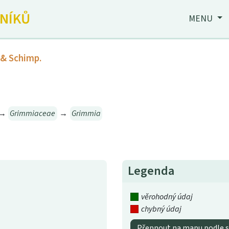
JNÍKŮ
MENU
 & Schimp.
→
Grimmiaceae
→
Grimmia
Legenda
věrohodný údaj
chybný údaj
Přepnout na mapu podle s