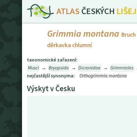
ATLAS
ČESKÝCH
LIŠE
Grimmia montana
Bruch
děrkavka chlumní
taxonomické zařazení:
Musci
→
Bryopsida
→
Dicranidae
→
Grimmiales
nejčastější synonyma:
Orthogrimmia montana
Výskyt v Česku