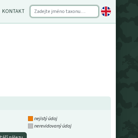
KONTAKT
nejistý údaj
nerevidovaný údaj
táří nálezu