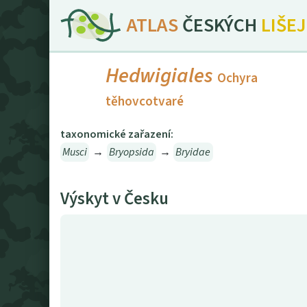
ATLAS
ČESKÝCH
LIŠE
Hedwigiales
Ochyra
těhovcotvaré
taxonomické zařazení:
Musci
→
Bryopsida
→
Bryidae
Výskyt v Česku