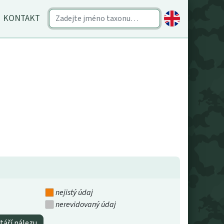
KONTAKT
nejistý údaj
nerevidovaný údaj
táří nálezu