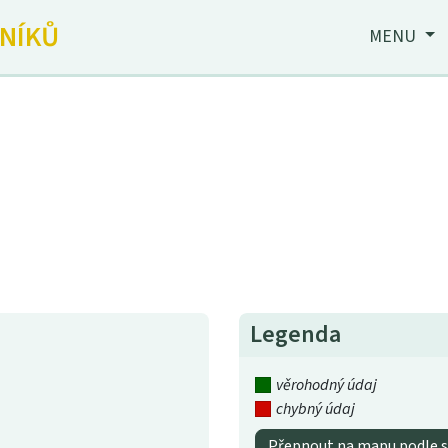
JNÍKŮ
MENU
Legenda
věrohodný údaj
chybný údaj
Přepnout na mapu podle s