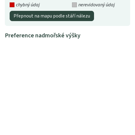
chybný údaj
nerevidovaný údaj
Přepnout na mapu podle stáří nálezu
Preference nadmořské výšky