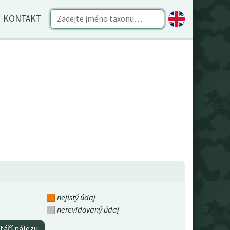
KONTAKT
nejistý údaj
nerevidovaný údaj
táří nálezu