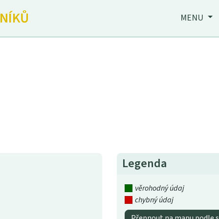
JNÍKŮ
MENU
Legenda
věrohodný údaj
chybný údaj
Přepnout na mapu podle s