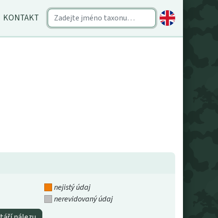
KONTAKT
nejistý údaj
nerevidovaný údaj
táří nálezu