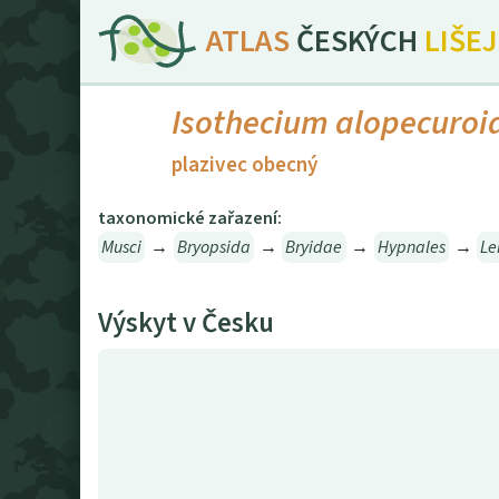
ATLAS
ČESKÝCH
LIŠE
Isothecium alopecuroi
plazivec obecný
taxonomické zařazení:
Musci
→
Bryopsida
→
Bryidae
→
Hypnales
→
Le
Výskyt v Česku