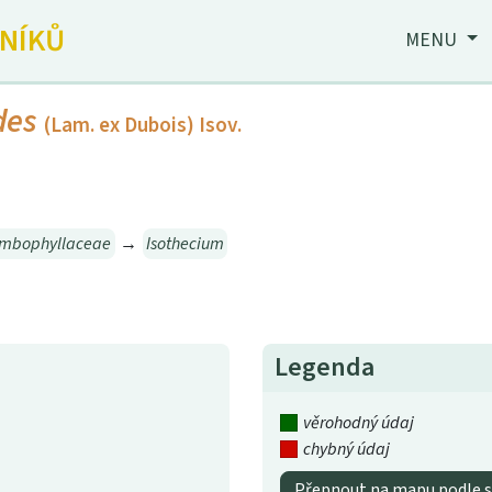
JNÍKŮ
MENU
des
(Lam. ex Dubois) Isov.
mbophyllaceae
→
Isothecium
Legenda
věrohodný údaj
chybný údaj
Přepnout na mapu podle s