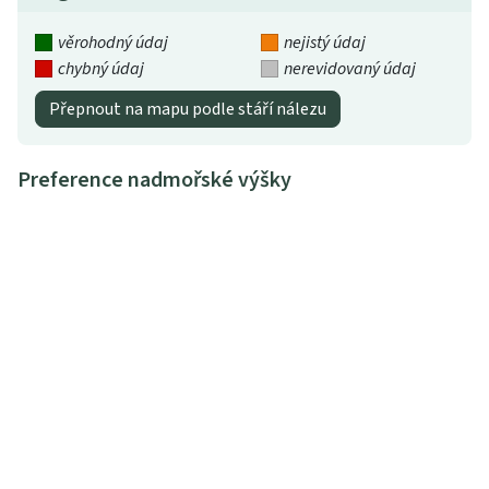
věrohodný údaj
nejistý údaj
chybný údaj
nerevidovaný údaj
Přepnout na mapu podle stáří nálezu
Preference nadmořské výšky