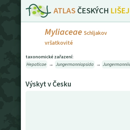
ATLAS
ČESKÝCH
LIŠE
Myliaceae
Schljakov
vršatkovité
taxonomické zařazení:
Hepaticae
→
Jungermanniopsida
→
Jungermannii
Výskyt v Česku