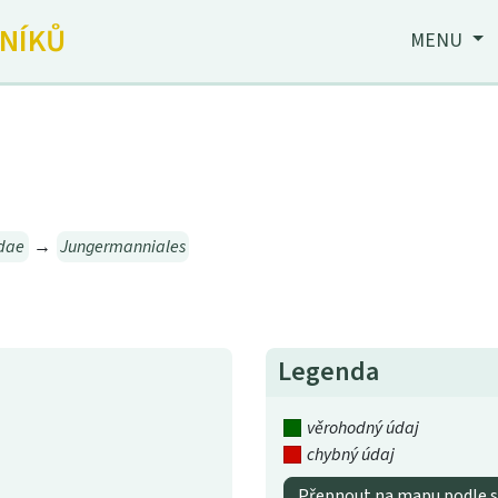
JNÍKŮ
MENU
dae
→
Jungermanniales
Legenda
věrohodný údaj
chybný údaj
Přepnout na mapu podle s