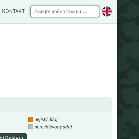
KONTAKT
nejistý údaj
nerevidovaný údaj
táří nálezu