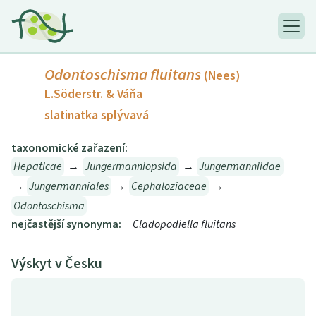
Odontoschisma fluitans
(Nees)
L.Söderstr. & Váňa
slatinatka splývavá
taxonomické zařazení:
Hepaticae
→
Jungermanniopsida
→
Jungermanniidae
→
Jungermanniales
→
Cephaloziaceae
→
Odontoschisma
nejčastější synonyma:
Cladopodiella fluitans
Výskyt v Česku