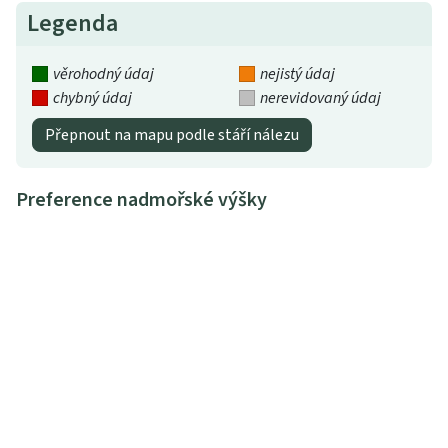
Legenda
věrohodný údaj
nejistý údaj
chybný údaj
nerevidovaný údaj
Přepnout na mapu podle stáří nálezu
Preference nadmořské výšky