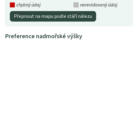
chybný údaj
nerevidovaný údaj
Přepnout na mapu podle stáří nálezu
Preference nadmořské výšky