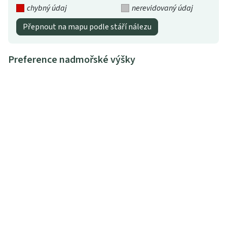
chybný údaj
nerevidovaný údaj
Přepnout na mapu podle stáří nálezu
Preference nadmořské výšky