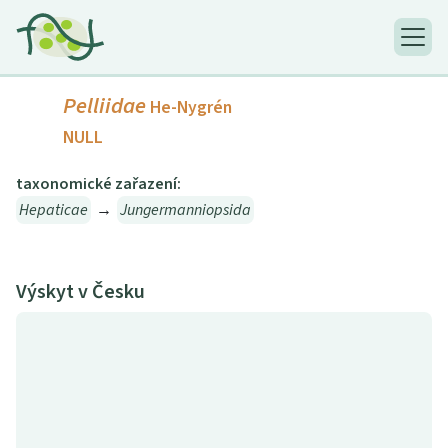
Pelliidae
He-Nygrén
NULL
taxonomické zařazení:
Hepaticae
→
Jungermanniopsida
Výskyt v Česku