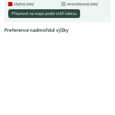
chybný údaj
nerevidovaný údaj
Přepnout na mapu podle stáří nálezu
Preference nadmořské výšky