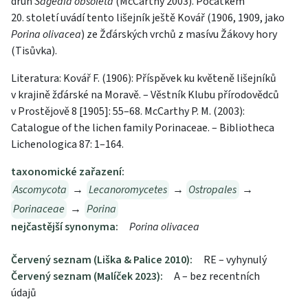
druh
Sagedia obsoleta
(McCarthy 2003). Počátkem
20. století uvádí tento lišejník ještě Kovář (1906, 1909, jako
Porina olivacea
) ze Žďárských vrchů z masívu Žákovy hory
(Tisůvka).
Literatura: Kovář F. (1906): Příspěvek ku květeně lišejníků
v krajině žďárské na Moravě. – Věstník Klubu přírodovědců
v Prostějově 8 [1905]: 55–68. McCarthy P. M. (2003):
Catalogue of the lichen family Porinaceae. – Bibliotheca
Lichenologica 87: 1–164.
taxonomické zařazení:
Ascomycota
→
Lecanoromycetes
→
Ostropales
→
Porinaceae
→
Porina
nejčastější synonyma:
Porina olivacea
Červený seznam (Liška & Palice 2010):
RE – vyhynulý
Červený seznam (Malíček 2023):
A – bez recentních
údajů