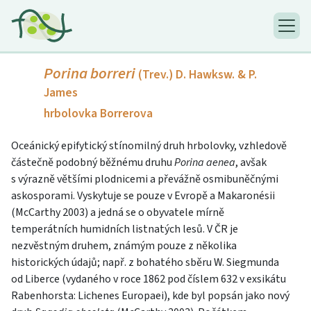
Porina borreri
(Trev.) D. Hawksw. & P.
James
hrbolovka Borrerova
Oceánický epifytický stínomilný druh hrbolovky, vzhledově
částečně podobný běžnému druhu
Porina aenea
, avšak
s výrazně většími plodnicemi a převážně osmibuněčnými
askosporami. Vyskytuje se pouze v Evropě a Makaronésii
(McCarthy 2003) a jedná se o obyvatele mírně
temperátních humidních listnatých lesů. V ČR je
nezvěstným druhem, známým pouze z několika
historických údajů; např. z bohatého sběru W. Siegmunda
od Liberce (vydaného v roce 1862 pod číslem 632 v exsikátu
Rabenhorsta: Lichenes Europaei), kde byl popsán jako nový