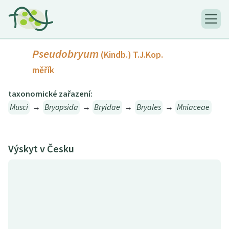
Pseudobryum
(Kindb.) T.J.Kop.
měřík
taxonomické zařazení:
Musci
→
Bryopsida
→
Bryidae
→
Bryales
→
Mniaceae
Výskyt v Česku