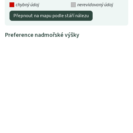
chybný údaj
nerevidovaný údaj
Přepnout na mapu podle stáří nálezu
Preference nadmořské výšky