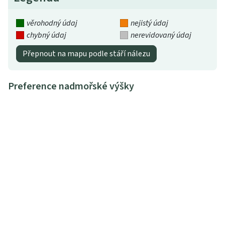
věrohodný údaj
nejistý údaj
chybný údaj
nerevidovaný údaj
Přepnout na mapu podle stáří nálezu
Preference nadmořské výšky