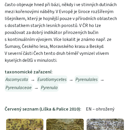
často objevuje hned při bázi, někdy i ve stinných dutinách
mezi kořenovými náběhy. V Evropě je široce rozšířeným
lišejníkem, který je hojnější pouze v přírodních oblastech
s dostatkem starých lesních porostů. V ČR ho lze
považovat za dobrý indikátor přirozených bučin
s kontinuálním vývojem. Více lokalit je známo např. ze
Šumavy, Českého lesa, Moravského krasu a Beskyd.
V severní části Čech tento druh téměř vymizel vlivem
kyselých dešťů v minulosti.
taxonomické zařazení:
Ascomycota
→
Eurotiomycetes
→
Pyrenulales
→
Pyrenulaceae
→
Pyrenula
Červený seznam (Liška & Palice 2010):
EN – ohrožený