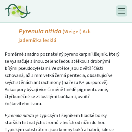
Pyrenula nitida
(Weigel) Ach.
jadernička lesklá
Poměrně snadno poznatelný pyrenokarpní lišejník, který
se vyznačuje silnou, zelenošedou stélkou s drobnými
bílými pseudocyfelami. Ve stélce jsou z větší části
schovaná, až 1 mm velká černá peritecia, obsahující ve
svých stěnách antrachinony (na řezu K+ purpurově).
Askospory bývají více či méně hnědě pigmentované,
čtyřbuněčné se ztlustlými buňkami, uvnitř
čočkovitého tvaru.
Pyrenula nitida
je typickým lišejníkem hladké borky
starších listnatých stromů v lesích od nížin do hor.
Typickým substrátem jsou kmeny buků a habrů, kde se