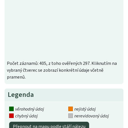
Počet záznamů: 405, z toho ověřených 297. Kliknutím na
vybraný čtverec se zobrazí konkrétní údaje včetně
pramenů.
Legenda
věrohodný údaj
nejistý údaj
chybný údaj
nerevidovaný údaj
Přepnout na mapu podle stáří nálezu