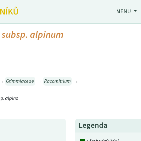
JNÍKŮ
MENU
subsp.
alpinum
→
Grimmiaceae
→
Racomitrium
→
p.
alpina
Legenda