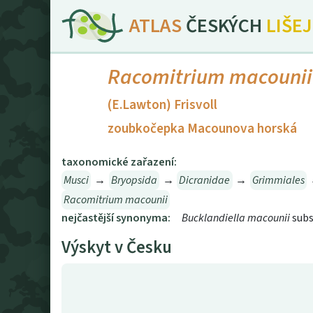
ATLAS
ČESKÝCH
LIŠE
Racomitrium macounii
(E.Lawton) Frisvoll
zoubkočepka Macounova horská
taxonomické zařazení:
Musci
→
Bryopsida
→
Dicranidae
→
Grimmiales
Racomitrium macounii
nejčastější synonyma:
Bucklandiella macounii
subs
Výskyt v Česku