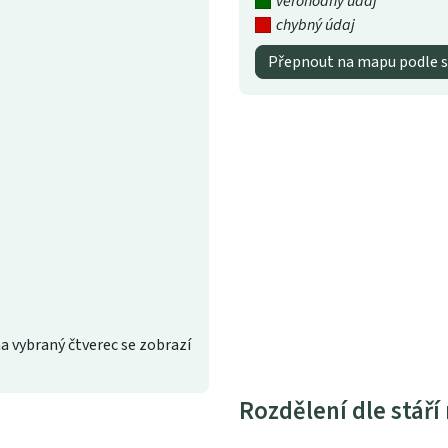
věrohodný údaj
chybný údaj
Přepnout na mapu podle s
a vybraný čtverec se zobrazí
Rozdělení dle stáří