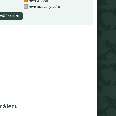
nejistý údaj
nerevidovaný údaj
táří nálezu
 nálezu