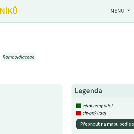
JNÍKŮ
MENU
→
Ramboldiaceae
Legenda
věrohodný údaj
chybný údaj
Přepnout na mapu podle s