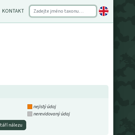
KONTAKT
nejistý údaj
nerevidovaný údaj
táří nálezu