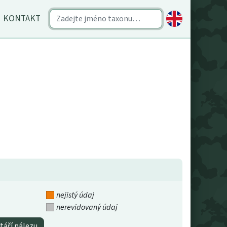
KONTAKT
nejistý údaj
nerevidovaný údaj
táří nálezu