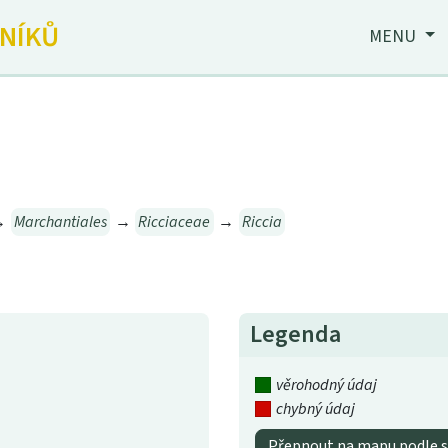
JNÍKŮ
MENU
→
Marchantiales
→
Ricciaceae
→
Riccia
Legenda
věrohodný údaj
chybný údaj
Přepnout na mapu podle s