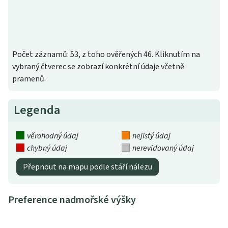
Počet záznamů: 53, z toho ověřených 46. Kliknutím na
vybraný čtverec se zobrazí konkrétní údaje včetně
pramenů.
Legenda
věrohodný údaj
nejistý údaj
chybný údaj
nerevidovaný údaj
Přepnout na mapu podle stáří nálezu
Preference nadmořské výšky