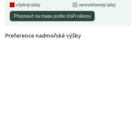
chybný údaj
nerevidovaný údaj
Přepnout na mapu podle stáří nálezu
Preference nadmořské výšky