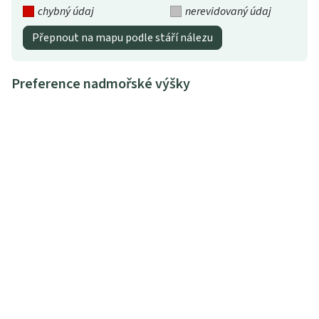
chybný údaj
nerevidovaný údaj
Přepnout na mapu podle stáří nálezu
Preference nadmořské výšky