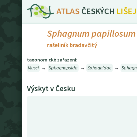
ATLAS
ČESKÝCH
LIŠE
Sphagnum papillosum
rašeliník bradavčitý
taxonomické zařazení:
Musci
→
Sphagnopsida
→
Sphagnidae
→
Sphagn
Výskyt v Česku