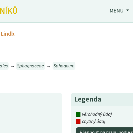
JNÍKŮ
MENU
Lindb.
ales
→
Sphagnaceae
→
Sphagnum
Legenda
věrohodný údaj
chybný údaj
Přepnout na mapu podle s