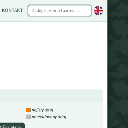
KONTAKT
nejistý údaj
nerevidovaný údaj
táří nálezu