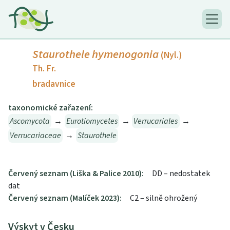
Staurothele hymenogonia
(Nyl.)
Th. Fr.
bradavnice
taxonomické zařazení:
Ascomycota
→
Eurotiomycetes
→
Verrucariales
→
Verrucariaceae
→
Staurothele
Červený seznam (Liška & Palice 2010):
DD – nedostatek
dat
Červený seznam (Malíček 2023):
C2 – silně ohrožený
Výskyt v Česku