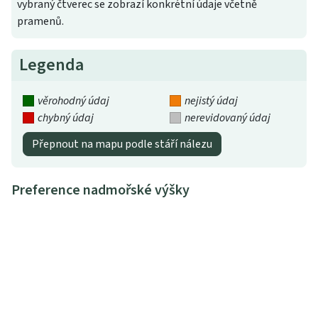
vybraný čtverec se zobrazí konkrétní údaje včetně
pramenů.
Legenda
věrohodný údaj
nejistý údaj
chybný údaj
nerevidovaný údaj
Přepnout na mapu podle stáří nálezu
Preference nadmořské výšky