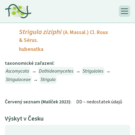
Strigula ziziphi
(A. Massal.) Cl. Roux
& Sérus.
hubenatka
taxonomické zařazení:
Ascomycota
→
Dothideomycetes
→
Strigulales
→
Strigulaceae
→
Strigula
Červený seznam (Malíček 2023):
DD – nedostatek údajů
Výskyt v Česku