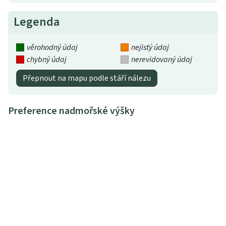
Legenda
věrohodný údaj
nejistý údaj
chybný údaj
nerevidovaný údaj
Přepnout na mapu podle stáří nálezu
Preference nadmořské výšky