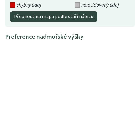
chybný údaj
nerevidovaný údaj
Přepnout na mapu podle stáří nálezu
Preference nadmořské výšky