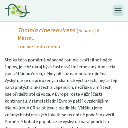
Toninia cinereovirens
(Schaer.) A.
Massal.
toninie šedozelená
Stélku této poměrně nápadné toninie tvoří silné hnědé
šupiny, jejichž okraj bývá často světle lemovaný. Apotecia
jsou většinou černá, někdy bíle až namodrale ojíněná.
Vyskytuje se na přirozených skalních výchozech, nejčastěji
na vápnitých silikátech a vápencích, nezřídka v místech,
kde při dešti stéká voda. V Evropě roste v jižní části
kontinentu. V rámci střední Evropy patří k vzácnějším
lišejníkům. V ČR se objevuje ojediněle. Většinu jeho
známých historických lokalit se recentně podařilo ověřit.
Poměrně bohaté populace se vyskytují na vápencích a