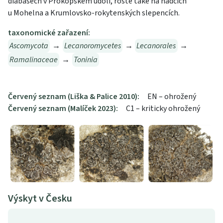
diabasech v Prokopském údolí, roste také na hadcích
u Mohelna a Krumlovsko-rokytenských slepencích.
taxonomické zařazení:
Ascomycota
→
Lecanoromycetes
→
Lecanorales
→
Ramalinaceae
→
Toninia
Červený seznam (Liška & Palice 2010):
EN – ohrožený
Červený seznam (Malíček 2023):
C1 – kriticky ohrožený
Výskyt v Česku