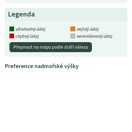
Legenda
věrohodný údaj
nejistý údaj
chybný údaj
nerevidovaný údaj
Přepnout na mapu podle stáří nálezu
Preference nadmořské výšky