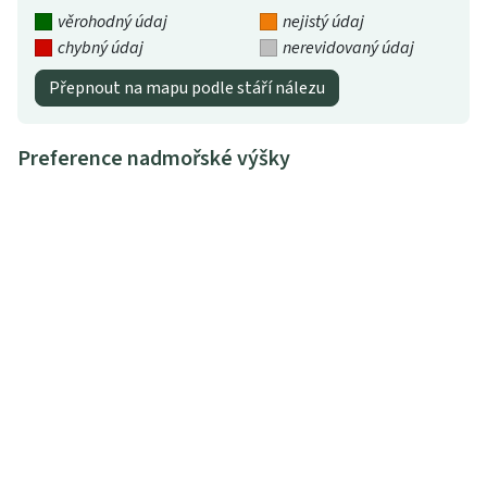
věrohodný údaj
nejistý údaj
chybný údaj
nerevidovaný údaj
Přepnout na mapu podle stáří nálezu
Preference nadmořské výšky