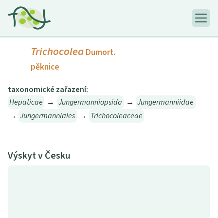
Trichocolea
Dumort.
pěknice
taxonomické zařazení:
Hepaticae
→
Jungermanniopsida
→
Jungermanniidae
→
Jungermanniales
→
Trichocoleaceae
Výskyt v Česku