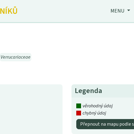
JNÍKŮ
MENU
Verrucariaceae
Legenda
věrohodný údaj
chybný údaj
Přepnout na mapu podle s