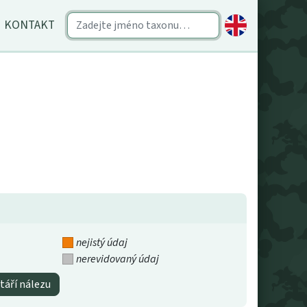
KONTAKT
nejistý údaj
nerevidovaný údaj
táří nálezu